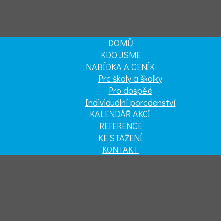
DOMŮ
KDO JSME
NABÍDKA A CENÍK
Pro školy a školky
Pro dospělé
Individuální poradenství
KALENDÁŘ AKCÍ
REFERENCE
KE STAŽENÍ
KONTAKT