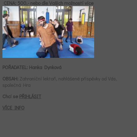
CENA:
500,- nebo dle Vašich možností více
POŘADATEL:
Hanka Dynková
OBSAH:
Zahraniční lektoři, nahlášené příspěvky od Vás,
společná Hra
Chci se
PŘIHLÁSIT
VÍCE INFO