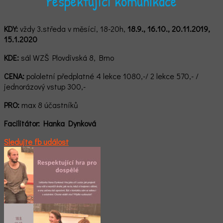
respektující komunikace
KDY:
vždy 3.středa v měsíci, 18-20h,
18.9., 16.10., 20.11.2019,
15.1.2020
KDE:
sál WZŠ Plovdivská 8, Brno
CENA:
pololetní předplatné 4 lekce 1080,-/ 2 lekce 570,- /
jednorázový vstup 300,-
PRO:
max 8 účastníků
Facilitátor:
Hank
a Dynková
Sledujte fb událost