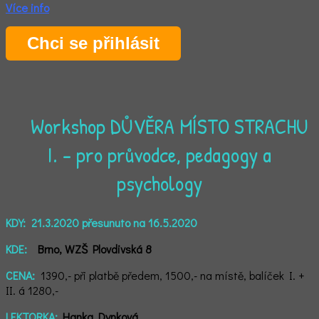
Více info
Chci se přihlásit
Workshop DŮVĚRA MÍSTO STRACHU
I. - pro průvodce, pedagogy a
psychology
KDY:
21.3.2020 přesunuto na 16.5.2020
KDE:
Brno, WZŠ Plovdivská 8
CENA:
1390,- při platbě předem, 1500,- na místě, balíček I. +
II. á 1280,-
LEKTORKA:
Hanka Dynková