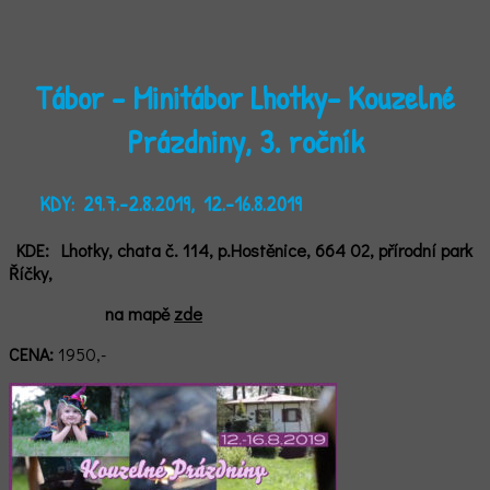
Tábor - Minitábor Lhotky- Kouzelné
Prázdniny, 3. ročník
KDY:
29.7.-2.8.2019, 12.-16.8.2019
KDE:
Lhotky, chata č. 114, p.Hostěnice, 664 02,
přírodní park
Říčky,
n
a mapě
zde
CENA:
1950,-