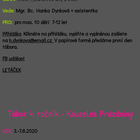
Vede
:
Mgr. Bc. Hanka Dynková + asistentka
PRO:
pro max. 10 dětí 7-12 let
Přihláška
Klikněte na přihlášku, vyplňte a vyplněnou zašlete
na
h.dynkova@email.cz
V papírové formě předáme první den
tábora.
FB událost
LETÁČEK
Tábor 4. ročník - Kouzelné Prázdniny
KDY:
3.-7.8.2020