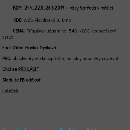
KDY:
24.4.,22.5.,26.6.2019 -
vždy 4.středa v měsíci.
KDE:
WZŠ Plovdivská 8, Brno
CENA:
Příspěvek účastníka: 540,-/200- jednorázový
vstup
Facilitátor:
Hanka Dynková
PRO:
absolventy workshopů Original play nebo Hry pro život
Chci se
PŘIHLÁSIT
Sledujte
FB událost
Letáček