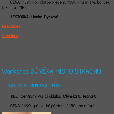
CENA:
1390,- při platbě předem, 1500,- na místě, balíček
I. + II. á 1280,-
LEKTORKA:
Hanka Dynková
FB událost
Více info
Workshop DŮVĚRA MÍSTO STRACHU
KDY:
12.10. 2019, 9.30 - 17.30
KDE:
Centrum Plující oblaka, Mlýnská 6, Praha 6
CENA:
1490,- při platbě předem, 1650,- na místě