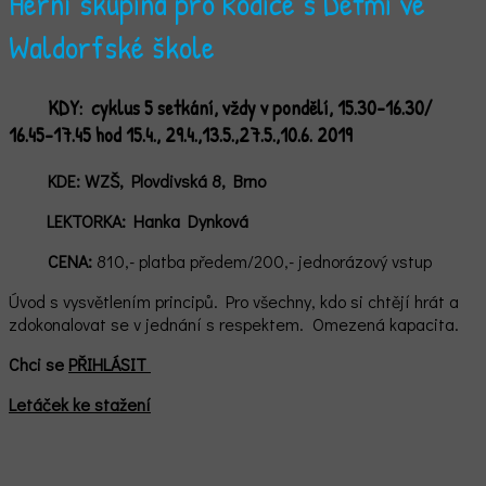
Herní skupina pro Rodiče s Dětmi ve
Waldorfské škole
KDY:
cyklus 5 setkání, vždy v pondělí, 15.30-16.30/
16.45-17.45 hod 15.4., 29.4.,13.5.,27.5.,10.6. 2019
KDE:
WZŠ, Plovdivská 8, Brno
LEKTORKA: Hanka Dynková
CENA:
810,- platba předem/200,- jednorázový vstup
Úvod s vysvětlením principů. Pro všechny, kdo si chtějí hrát a
zdokonalovat se v jednání s respektem. Omezená kapacita.
Chci se
PŘIHLÁSIT
Letáček ke stažení