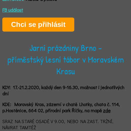
F
B událost
Chci se přihlásit
Jarní prázdniny Brno -
příměstský lesní tábor v Moravském
Krasu
KDY:
17.-21.2.2020, každý den 9-16.30, možnost i jednotlivých
dní
KDE: Moravský Kras, zázemí v chatě
Lhotky, chata č. 114,
p.Hostěnice, 664 02,
přírodní park Říčky,
n
a mapě
zde
SRAZ NA STARÉ OSADĚ V 9.00, NEBO NA ZAST. TRŽNÍ,
NÁVRAT TAMTÉŽ