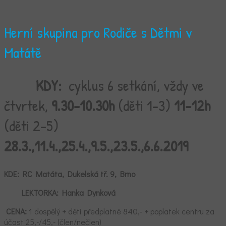
Herní skupina pro Rodiče s Dětmi v
Matátě
KDY:
cyklus 6 setkání, vždy ve
čtvrtek,
9.30-10.30h
(děti 1-3)
11-12h
(děti 2-5)
28.3.,11.4.,25.4.,9.5.,23.5.,6.6.2019
KDE:
RC Matáta,
Dukelská tř. 9, Brno
LEKTORKA: Hanka Dynková
CENA:
1 dospělý + děti předplatné 840,- + poplatek centru za
účast 25,-/45,- (člen/nečlen)