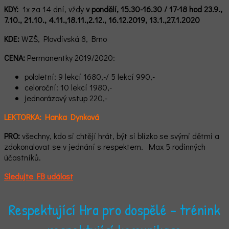
KDY:
1x za 14 dní, vždy
v pondělí, 15.30-16.30 / 17-18 hod 23.9.,
7.10., 21
.10., 4.11.,18.11.,2.12., 16.12.2019, 13.1.,27.1.2020
KDE:
WZŠ, Plovdivská 8, Brno
CENA:
Permanentky 2019/2020:
pololetní: 9 lekcí 1680,-/ 5 lekcí 990,-
celoroční: 10 lekcí 1980,-
jednorázový vstup 220,-
LEKTORKA: Hanka Dynková
PRO:
všechny, kdo si chtějí hrát, být si blízko se svými dětmi a
zdokonalovat se v jednání s respektem. Max 5 rodinných
účastníků.
Sledujte FB událost
Respektující Hra pro dospělé - trénink