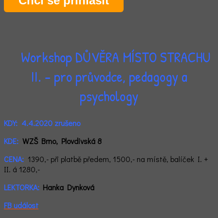
Chci se přihlásit
Workshop DŮVĚRA MÍSTO STRACHU
II. - pro průvodce, pedagogy a
psychology
KDY:
4.4.2020 zrušeno
KDE:
WZŠ Brno, Plovdivská 8
CENA:
1390,- při platbě předem, 1500,- na místě, balíček I. +
II. á 1280,-
LEKTORKA:
Hanka Dynková
F
B událost