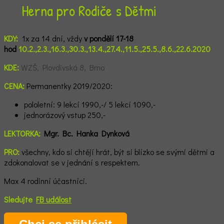
Herna pro Rodiče s Dětmi
KDY:
1x za 14 dní, vždy
v pondělí 17-18
hod
10.2.,2.3.,16.3.,30.3.,13.4.,27.4.,11.5.,25.5.,8.6.,22.6.2020
KDE:
WZŠ, Plovdivská 8, Brno
CENA:
Permanentky 2019/2020:
p
ololetní: 9 lekcí 1990,-/ 5 lekcí 1090,-
jednorázový vstup 250,-
LEKTORKA:
Mgr. Bc. Hanka Dynková
PRO:
všechny, kdo si chtějí hrát, být si blízko se svými dětmi a
zdokonalovat se v jednání s respektem.
Max 4 rodinní účastníci.
Sledujte
FB událost