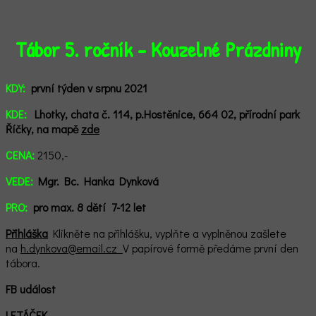
Tábor 5. ročník - Kouzelné Prázdniny
KDY:
první týden v srpnu 2021
KDE:
Lhotky, chata č. 114, p.Hostěnice, 664 02,
přírodní park
Říčky,
n
a mapě
zde
CENA:
2150,-
VEDE:
Mgr. Bc. Hanka Dynková
PRO:
pro max. 8 dětí 7-12 let
Přihláška
Klikněte na přihlášku, vyplňte a vyplněnou zašlete
na
h.dynkova@email.cz
V papírové formě předáme první den
tábora.
FB událost
LETÁČEK