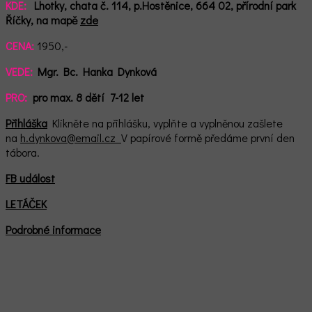
KDE:
Lhotky, chata č. 114, p.Hostěnice, 664 02,
přírodní park
Říčky,
n
a mapě
zde
CENA:
1950,-
VEDE:
Mgr. Bc. Hanka Dynková
PRO:
pro max. 8 dětí 7-12 let
Přihláška
Klikněte na přihlášku, vyplňte a vyplněnou zašlete
na
h.dynkova@email.cz
V papírové formě předáme první den
tábora.
FB událost
LETÁČEK
Podrobné informace