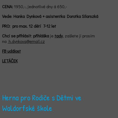
CENA:
1950,-, jednotlivé dny á 650,-
Vede
:
Hanka Dynková + asistentka Dorotka Silarszká
PRO:
pro max. 12 dětí 7-12 let
Chci se
přihlásit
:
přihláška
je
tady
, zašlete ji prosím
na
h.dynkova@email.cz
FB událost
LETÁČEK
Herna pro Rodiče s Dětmi ve
Waldorfské škole