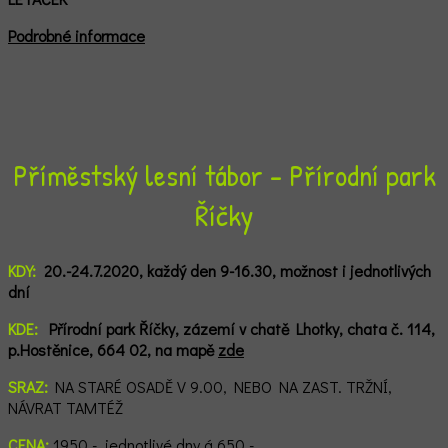
Podrobné informace
Příměstský lesní tábor - Přírodní park
Říčky
KDY:
20.-24.7.2020, každý den 9-16.30, možnost i jednotlivých
dní
KDE:
Přírodní park Říčky, zázemí v chatě
Lhotky, chata č. 114,
p.Hostěnice, 664 02,
n
a mapě
zde
SRAZ:
NA STARÉ OSADĚ V 9.00, NEBO NA ZAST. TRŽNÍ,
NÁVRAT TAMTÉŽ
CENA:
1950,-, jednotlivé dny á 650,-