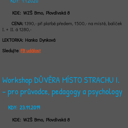
KDY: 1.1.2020
KDE:
WZŠ Brno, Plovdivská 8
CENA:
1390,- při platbě předem, 1500,- na místě, balíček
I. + II. á 1280,-
LEKTORKA: Hanka Dynková
Sledujte
FB událost
Workshop DŮVĚRA MÍSTO STRACHU I.
- pro průvodce, pedagogy a psychology
KDY:
23.11.2019
KDE:
WZŠ Brno, Plovdivská 8